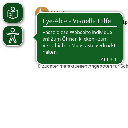
Welp
Schäferhundwelpen in
0 Züchter mit aktuellen Angeboten für S