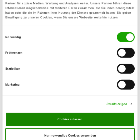
Partner für soziale Medien, Werbung und Analysen weiter. Unsere Partner führen diese
Informationen möglicherweise mit weiteren Daten zusammen, die Sie ihnen bereitgestellt
haben oder die sie im Rahmen Ihrer Nutzung der Dienste gesammelt haben. Sie geben
Einwilligung zu unseren Cookies, wenn Sie unsere Webseite weiterhin nutzen.
WUSV-WM 2024
Einwilligungsauswahl
Notwendig
The WUSV-Worldchampionship IP &
Agility took place in Meppen from
Präferenzen
October 1st to 6th, 2024.
Statistiken
Marketing
Verwandte Links
Details zeigen
...to the website
Cookies zulassen
Nur notwendige Cookies verwenden