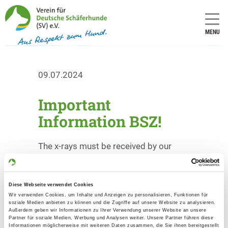
MENU
09.07.2024
Important
Information BSZ!
The x-rays must be received by our
office until the 2nd of August 2024. For
all mailings and uploads that are
received after this date it cannot be
Diese Webseite verwendet Cookies
provided that the result is available for
Wir verwenden Cookies, um Inhalte und Anzeigen zu personalisieren, Funktionen für
soziale Medien anbieten zu können und die Zugriffe auf unsere Website zu analysieren.
the event.
Außerdem geben wir Informationen zu Ihrer Verwendung unserer Website an unsere
Partner für soziale Medien, Werbung und Analysen weiter. Unsere Partner führen diese
If the blood sample for the DNA-
Informationen möglicherweise mit weiteren Daten zusammen, die Sie ihnen bereitgestellt