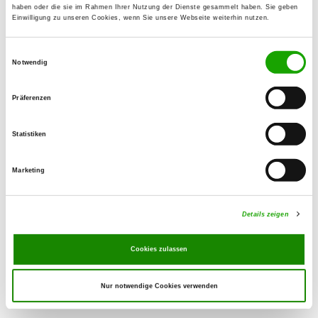
haben oder die sie im Rahmen Ihrer Nutzung der Dienste gesammelt haben. Sie geben
storage is taken of after this date or
Einwilligung zu unseren Cookies, wenn Sie unsere Webseite weiterhin nutzen.
the order for the activation of the
GoCard-sample is received after this
Einwilligungsauswahl
date the registration cannot be
Notwendig
provided.
Präferenzen
Important!
For organizational reasons results
Statistiken
cannot be registered onto the
pedigrees at the
Marketing
Bundessiegerzuchtschau.
SV-HG
Details zeigen
Cookies zulassen
Nur notwendige Cookies verwenden