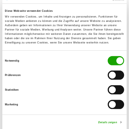
Meisterschaft und die Deutsche
Jugendmeisterschaft IGP.
Diese Webseite verwendet Cookies
Wir verwenden Cookies, um Inhalte und Anzeigen zu personalisieren, Funktionen für
Wann:
02. - 04. August
soziale Medien anbieten zu können und die Zugriffe auf unsere Website zu analysieren.
Außerdem geben wir Informationen zu Ihrer Verwendung unserer Website an unsere
Wo:
Jahnstadion Rheine/Westfalen
Partner für soziale Medien, Werbung und Analysen weiter. Unsere Partner führen diese
Informationen möglicherweise mit weiteren Daten zusammen, die Sie ihnen bereitgestellt
Was:
VDH Dt. Meisterschaft &
haben oder die sie im Rahmen Ihrer Nutzung der Dienste gesammelt haben. Sie geben
Jugendmeisterschaft im
Einwilligung zu unseren Cookies, wenn Sie unsere Webseite weiterhin nutzen.
Gebrauchshundesport (Fährtenarbeit,
Unterordnung und Schutzdienst)
Einwilligungsauswahl
Notwendig
Wer:
Teilnehmer diverser Verbände
Falls ihr für das Wochenende (2. bis 4.
Präferenzen
August) noch nichts vorhabt: Kommt
doch gerne ins Jahnstadion nach
Statistiken
Rheine und unterstützt unsere Sportler
Marketing
Weitere Informationen, vor allem auch
zur Parksituation, findet ihr hier:
Details zeigen
https://www.sv-lg-westfalen.de/vdh-dm-