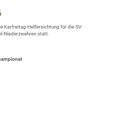
6
le Karfreitag-Helfersichtung für die SV-
l-Niederzwehren statt.
hampionat