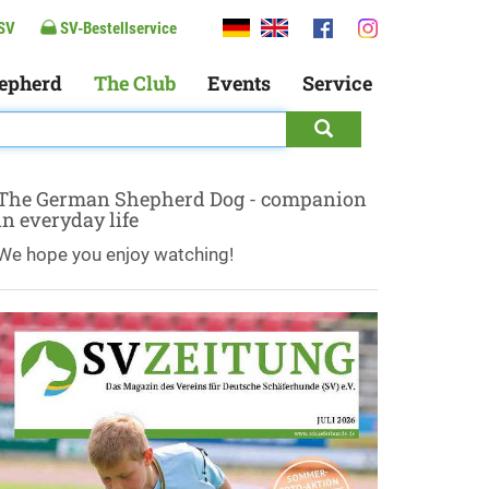
SV
SV-Bestellservice
epherd
The Club
Events
Service
The German Shepherd Dog - companion
in everyday life
We hope you enjoy watching!