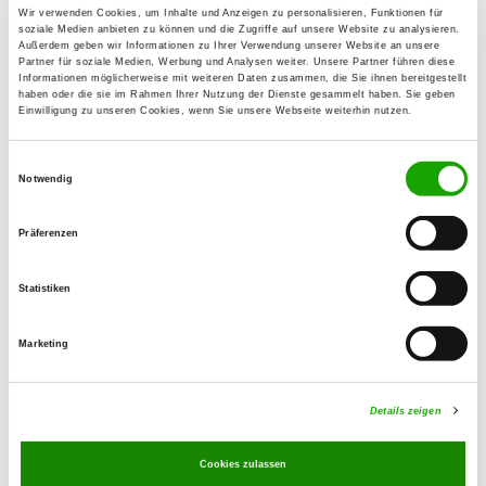
Wir verwenden Cookies, um Inhalte und Anzeigen zu personalisieren, Funktionen für
soziale Medien anbieten zu können und die Zugriffe auf unsere Website zu analysieren.
Außerdem geben wir Informationen zu Ihrer Verwendung unserer Website an unsere
Partner für soziale Medien, Werbung und Analysen weiter. Unsere Partner führen diese
Informationen möglicherweise mit weiteren Daten zusammen, die Sie ihnen bereitgestellt
BSZ 2024
haben oder die sie im Rahmen Ihrer Nutzung der Dienste gesammelt haben. Sie geben
Einwilligung zu unseren Cookies, wenn Sie unsere Webseite weiterhin nutzen.
The SV-
Einwilligungsauswahl
Notwendig
Bundessiegerzuchtschau/Weltchampionat
für Deutsche Schäferhunde took place
Präferenzen
in Nuremberg from September 5th to
8th, 2024.
Statistiken
Marketing
Congratulations to the winners!
Details zeigen
Verwandte Links
Cookies zulassen
Here you can find everything