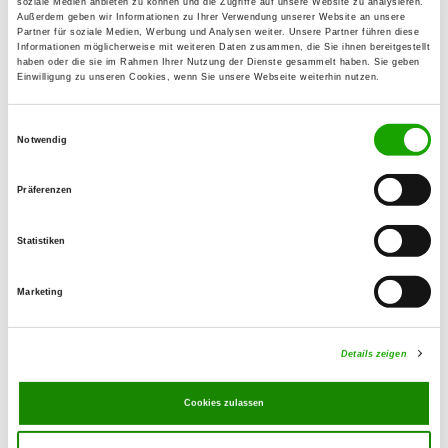
soziale Medien anbieten zu können und die Zugriffe auf unsere Website zu analysieren.
Außerdem geben wir Informationen zu Ihrer Verwendung unserer Website an unsere
Partner für soziale Medien, Werbung und Analysen weiter. Unsere Partner führen diese
OG - Buckow-Neukölln
Informationen möglicherweise mit weiteren Daten zusammen, die Sie ihnen bereitgestellt
haben oder die sie im Rahmen Ihrer Nutzung der Dienste gesammelt haben. Sie geben
Töpchiner Weg 99-107
Einwilligung zu unseren Cookies, wenn Sie unsere Webseite weiterhin nutzen.
Details
12349 Berlin
Einwilligungsauswahl
Notwendig
OG - Berlin-Süd
Kienitzberg 42
Präferenzen
Details
15831 Mahlow
Statistiken
OG - Marienfelde e.V.
Marketing
Buckower Chaussee 104
Details
12277 Berlin
Details zeigen
OG - Eichwalde
Cookies zulassen
Hirtenfließ
Details
12527 Berlin