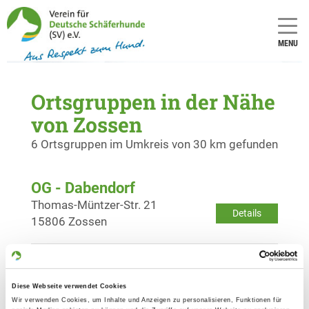
MENU
Ortsgruppen in der Nähe
von Zossen
6 Ortsgruppen im Umkreis von 30 km gefunden
OG - Dabendorf
Thomas-Müntzer-Str. 21
Details
15806 Zossen
OG - Berlin-Britz
Zum Herthateich
Diese Webseite verwendet Cookies
Details
12529 Schönefeld-Kleinziethen
Wir verwenden Cookies, um Inhalte und Anzeigen zu personalisieren, Funktionen für