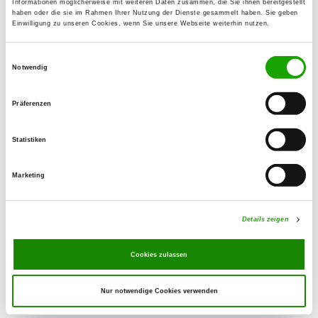
Informationen möglicherweise mit weiteren Daten zusammen, die Sie ihnen bereitgestellt
07389 Ranis-Ludwigshof
haben oder die sie im Rahmen Ihrer Nutzung der Dienste gesammelt haben. Sie geben
Einwilligung zu unseren Cookies, wenn Sie unsere Webseite weiterhin nutzen.
OG - Mittelpöllnitz e.V.
Einwilligungsauswahl
Am Sande
Notwendig
Details
07819 Triptis
Präferenzen
OG - Pößneck e.V.
Statistiken
Am Waldhaus
Details
07387 Krölpa - Zella
Marketing
OG - Birkigt
Details zeigen
Vor der Heide
Details
07333 Unterwellenborn-Birkigt
Cookies zulassen
Nur notwendige Cookies verwenden