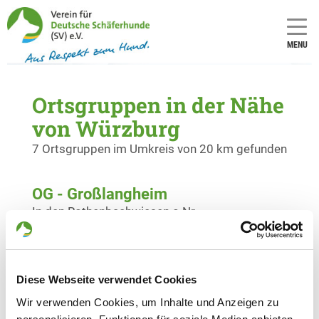
MENU
Ortsgruppen in der Nähe
von Würzburg
7 Ortsgruppen im Umkreis von 20 km gefunden
OG - Großlangheim
In den Rothenbachwiesen o.Nr.
Details
97320 Großlangheim
OG - Kitzingen/Main
Diese Webseite verwendet Cookies
Marktbreiter Str. 21
Details
Wir verwenden Cookies, um Inhalte und Anzeigen zu
97318 Kitzingen