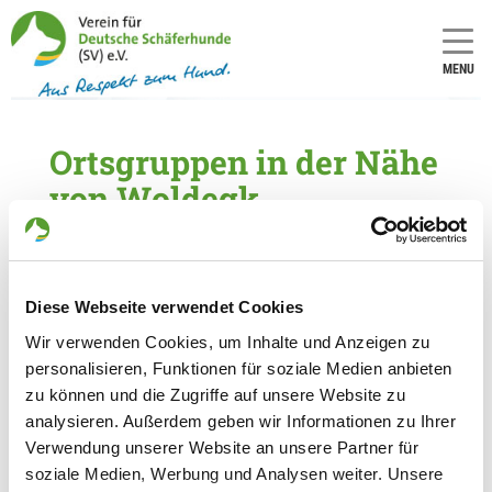
MENU
Ortsgruppen in der Nähe
von Woldegk
5 Ortsgruppen im Umkreis von 50 km gefunden
OG - Prenzlau
Diese Webseite verwendet Cookies
Uckerpromenade 77
Details
Wir verwenden Cookies, um Inhalte und Anzeigen zu
17291 Prenzlau
personalisieren, Funktionen für soziale Medien anbieten
zu können und die Zugriffe auf unsere Website zu
OG - Neubrandenburg
analysieren. Außerdem geben wir Informationen zu Ihrer
Verwendung unserer Website an unsere Partner für
Baumwallsweg 5
Details
soziale Medien, Werbung und Analysen weiter. Unsere
17034 Neubrandenburg