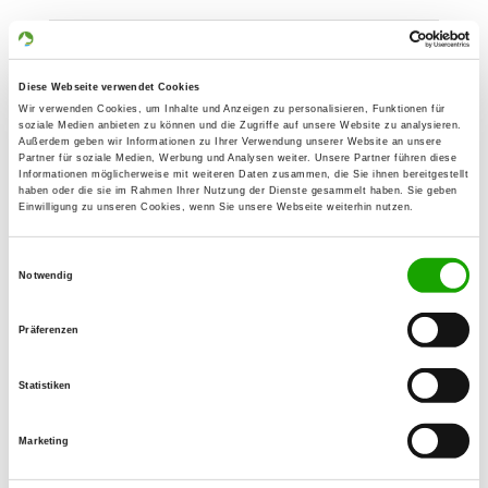
OG - Hessisch Lichtenau 1952 e.V.
Hinter dem Güterbahnhof 2
Diese Webseite verwendet Cookies
Details
37235 Hessisch-Lichtenau
Wir verwenden Cookies, um Inhalte und Anzeigen zu personalisieren, Funktionen für
soziale Medien anbieten zu können und die Zugriffe auf unsere Website zu analysieren.
Außerdem geben wir Informationen zu Ihrer Verwendung unserer Website an unsere
Partner für soziale Medien, Werbung und Analysen weiter. Unsere Partner führen diese
OG - Kaufungen e.V.
Informationen möglicherweise mit weiteren Daten zusammen, die Sie ihnen bereitgestellt
haben oder die sie im Rahmen Ihrer Nutzung der Dienste gesammelt haben. Sie geben
Windhäuser Straße
Einwilligung zu unseren Cookies, wenn Sie unsere Webseite weiterhin nutzen.
Details
34260 Kaufungen
Einwilligungsauswahl
Notwendig
OG - Niestetal/Wald
am Sportplatz
Präferenzen
Details
34355 Staufenberg-Sichelnstein
Statistiken
OG - Witzenhausen/Werra
Marketing
Am hohen Ufer 3
Details
37213 Witzenhausen