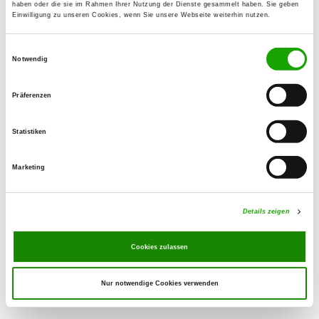
haben oder die sie im Rahmen Ihrer Nutzung der Dienste gesammelt haben. Sie geben
Einwilligung zu unseren Cookies, wenn Sie unsere Webseite weiterhin nutzen.
OG - Wallenstein
Einwilligungsauswahl
Zum Resthof 2
Notwendig
Details
23996 Bobitz
Präferenzen
OG - Wismar-Umland e.V.
An der Wirtschaftsstr. 5
Statistiken
Details
23972 Groß Stieten
Marketing
OG - Neu Mühle
Neumühle 2
Details zeigen
Details
18276 Mistorf
Cookies zulassen
Nur notwendige Cookies verwenden