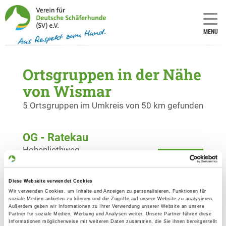
MENU
Ortsgruppen in der Nähe
von Wismar
5 Ortsgruppen im Umkreis von 50 km gefunden
OG - Ratekau
Hohenliethweg
Details
23626 Ratekau
Diese Webseite verwendet Cookies
OG - Neukloster
Wir verwenden Cookies, um Inhalte und Anzeigen zu personalisieren, Funktionen für
soziale Medien anbieten zu können und die Zugriffe auf unsere Website zu analysieren.
Bützower Straße 28
Außerdem geben wir Informationen zu Ihrer Verwendung unserer Website an unsere
Details
Partner für soziale Medien, Werbung und Analysen weiter. Unsere Partner führen diese
23992 Neukloster
Informationen möglicherweise mit weiteren Daten zusammen, die Sie ihnen bereitgestellt