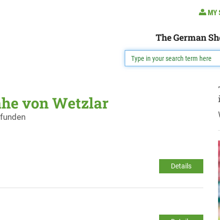
MY 
The German Sh
ähe von Wetzlar
efunden
Details