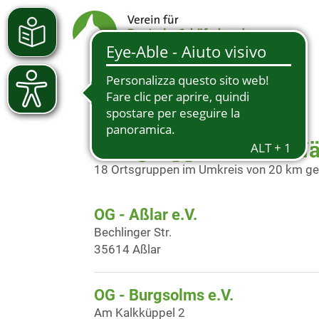
Ortsgruppen in der N
18 Ortsgruppen im Umkreis von 20 km g
OG - Aßlar e.V.
Bechlinger Str.
35614 Aßlar
OG - Burgsolms e.V.
Am Kalkküppel 2