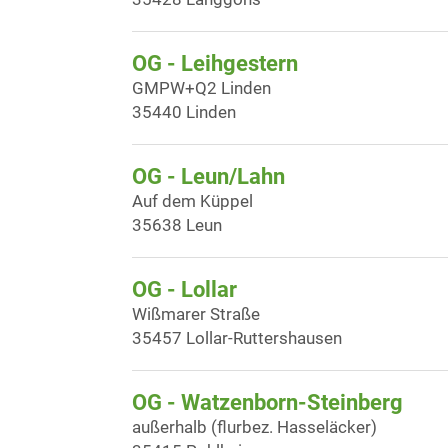
OG - Leihgestern
GMPW+Q2 Linden
35440 Linden
OG - Leun/Lahn
Auf dem Küppel
35638 Leun
OG - Lollar
Wißmarer Straße
35457 Lollar-Ruttershausen
OG - Watzenborn-Steinberg
außerhalb (flurbez. Hasseläcker)