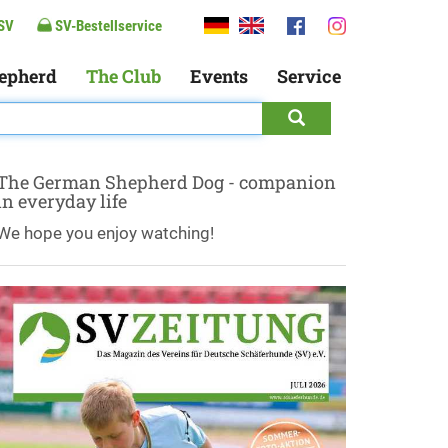
SV
SV-Bestellservice
epherd
The Club
Events
Service
The German Shepherd Dog - companion
in everyday life
We hope you enjoy watching!