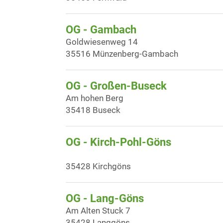
OG - Gambach
Goldwiesenweg 14
35516 Münzenberg-Gambach
OG - Großen-Buseck
Am hohen Berg
35418 Buseck
OG - Kirch-Pohl-Göns
35428 Kirchgöns
OG - Lang-Göns
Am Alten Stuck 7
35428 Langgöns