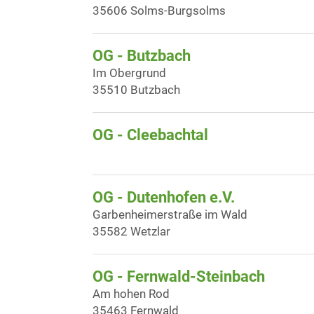
35606 Solms-Burgsolms
OG - Butzbach
Im Obergrund
35510 Butzbach
OG - Cleebachtal
OG - Dutenhofen e.V.
Garbenheimerstraße im Wald
35582 Wetzlar
OG - Fernwald-Steinbach
Am hohen Rod
35463 Fernwald