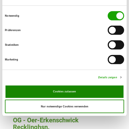
Details
46519 Alpen-Veen
Einwilligungsauswahl
Notwendig
OG - Voerde/Ndrh.
Friedrichstrasse 2
Präferenzen
Details
46562 Voerde
Statistiken
OG - Walsum
Marketing
Kerskensweg 1
Details
47179 Duisburg
Details zeigen
OG - Xanten/Rhld.
Cookies zulassen
Fürstenberg 15
Details
46509 Xanten
Nur notwendige Cookies verwenden
OG - Oer-Erkenschwick
Recklinghsn.