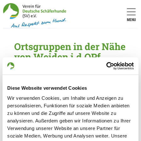
MENU
Ortsgruppen in der Nähe
von Weiden i.d.OPf.
5 Ortsgruppen im Umkreis von 20 km gefunden
OG - Wernberg-Köblitz e.V.
Diese Webseite verwendet Cookies
An der Grünauer Straße
Details
Wir verwenden Cookies, um Inhalte und Anzeigen zu
92533 Wernberg-Köblitz
personalisieren, Funktionen für soziale Medien anbieten
zu können und die Zugriffe auf unsere Website zu
OG - Etzenricht
analysieren. Außerdem geben wir Informationen zu Ihrer
Verwendung unserer Website an unsere Partner für
Manteler Weg
Details
soziale Medien, Werbung und Analysen weiter. Unsere
92694 Etzenricht