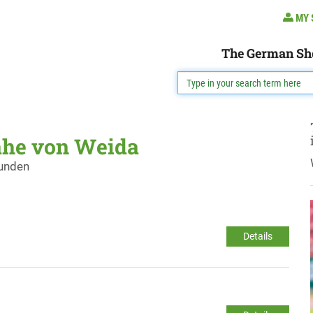
MY 
The German Sh
ähe von Weida
funden
Details