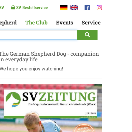
SV
SV-Bestellservice
epherd
The Club
Events
Service
The German Shepherd Dog - companion
in everyday life
We hope you enjoy watching!