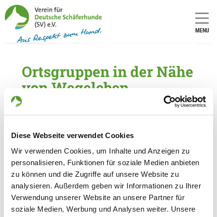
MENU
Ortsgruppen in der Nähe
von Wegeleben
5 Ortsgruppen im Umkreis von 20 km gefunden
OG - Weddersleben
Diese Webseite verwendet Cookies
Quedlinburger Straße
Details
Wir verwenden Cookies, um Inhalte und Anzeigen zu
06502 Weddersleben
personalisieren, Funktionen für soziale Medien anbieten
zu können und die Zugriffe auf unsere Website zu
OG - Nachterstedt
analysieren. Außerdem geben wir Informationen zu Ihrer
Verwendung unserer Website an unsere Partner für
Haldenstr.
Details
soziale Medien, Werbung und Analysen weiter. Unsere
06469 Stadt Seeland-Nachterstedt