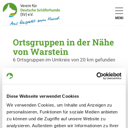
MENU
Ortsgruppen in der Nähe
von Warstein
6 Ortsgruppen im Umkreis von 20 km gefunden
OG - Eversberg
Zur Wacholderheide 1
Details
59872 Meschede-Eversberg
Diese Webseite verwendet Cookies
Wir verwenden Cookies, um Inhalte und Anzeigen zu
OG - Freienohl
personalisieren, Funktionen für soziale Medien anbieten
Auf der Insel
zu können und die Zugriffe auf unsere Website zu
Details
59872 Meschede
analysieren. Außerdem geben wir Informationen zu Ihrer