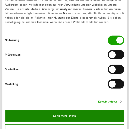
soziale Medien anbieten zu können und die Zugriffe auf unsere Website zu analysieren.
Außerdem geben wir Informationen zu Ihrer Verwendung unserer Website an unsere
Partner für soziale Medien, Werbung und Analysen weiter. Unsere Partner führen diese
OG - Ortenburg e.V.
Informationen möglicherweise mit weiteren Daten zusammen, die Sie ihnen bereitgestellt
haben oder die sie im Rahmen Ihrer Nutzung der Dienste gesammelt haben. Sie geben
Fürstenzellerstr. 42
Einwilligung zu unseren Cookies, wenn Sie unsere Webseite weiterhin nutzen.
Details
94496 Ortenburg
Einwilligungsauswahl
Notwendig
OG - Reichenberg e.V.
Am Stausee 1
Präferenzen
Details
94566 Riedlhütte
Statistiken
OG - Wegscheid e.V.
Marketing
Marktstr. 97
Details
94110 Wegscheid
Details zeigen
OG - Winzer e.V.
Cookies zulassen
Ottach 6
Details
94577 Winzer