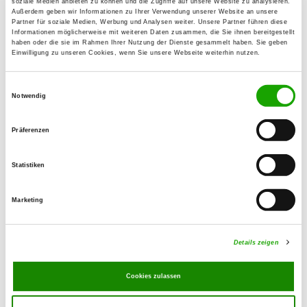
soziale Medien anbieten zu können und die Zugriffe auf unsere Website zu analysieren.
Außerdem geben wir Informationen zu Ihrer Verwendung unserer Website an unsere
Partner für soziale Medien, Werbung und Analysen weiter. Unsere Partner führen diese
OG - Eschwege
Informationen möglicherweise mit weiteren Daten zusammen, die Sie ihnen bereitgestellt
haben oder die sie im Rahmen Ihrer Nutzung der Dienste gesammelt haben. Sie geben
Langenhainer Weg
Einwilligung zu unseren Cookies, wenn Sie unsere Webseite weiterhin nutzen.
Details
37269 Eschwege
Einwilligungsauswahl
Notwendig
OG - Großalmerode e.V.
Kohlenstrasse
Präferenzen
Details
37247 Großalmerode
Statistiken
OG - Hessisch Lichtenau 1952 e.V.
Marketing
Hinter dem Güterbahnhof 2
Details
37235 Hessisch-Lichtenau
Details zeigen
OG - Nentershausen
Cookies zulassen
Kasseler Straße
Details
36214 Nentershausen