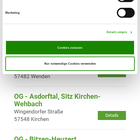
Details
51545 Waldbröl
Marketing
OG - Gerlingen
Auf dem Ohl
Details zeigen
Details
57482 Wenden
Cookies zulassen
OG - Wenden-Hünsborn
Nur notwendige Cookies verwenden
Karl-Arnoldstr. 33
Details
57482 Wenden
OG - Asdorftal, Sitz Kirchen-
Wehbach
Wingendorfer Straße
Details
57548 Kirchen
OG - Bitzen-Heuzert