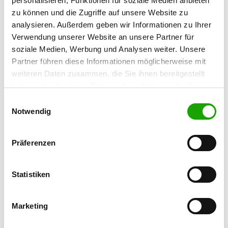
personalisieren, Funktionen für soziale Medien anbieten
zu können und die Zugriffe auf unsere Website zu
OG - Rehden-Dickel
analysieren. Außerdem geben wir Informationen zu Ihrer
Verwendung unserer Website an unsere Partner für
Am Sportplatz 9
Details
soziale Medien, Werbung und Analysen weiter. Unsere
49453 Dickel
Partner führen diese Informationen möglicherweise mit
weiteren Daten zusammen, die Sie ihnen bereitgestellt
OG - Vechta
haben oder die sie im Rahmen Ihrer Nutzung der Dienste
Balzweg 4
gesammelt haben. Sie geben Einwilligung zu unseren
Einwilligungsauswahl
Details
49377 Vechta
Cookies, wenn Sie unsere Webseite weiterhin nutzen.
Notwendig
OG - Wardenburg
Präferenzen
Krumlander Str. 20
Details
26197 Großenkneten
Statistiken
OG - Dinklage e.V.
Marketing
Am Trenkampsbach 36
Details
49413 Dinklage