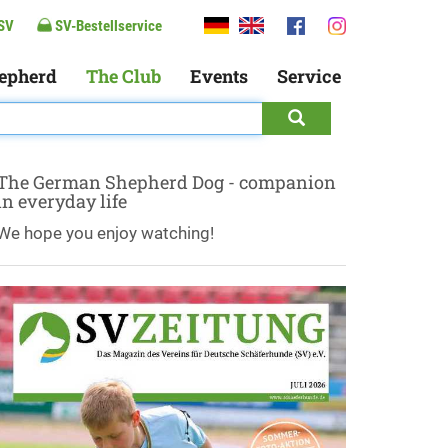
SV
SV-Bestellservice
epherd
The Club
Events
Service
The German Shepherd Dog - companion
in everyday life
We hope you enjoy watching!