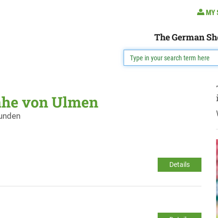
MY 
The German Sh
ähe von Ulmen
funden
Details