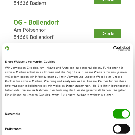
54636 Badem
OG - Bollendorf
Am Pölsenhof
Details
54669 Bollendorf
OG - Kell und Umgeb.
Diese Webseite verwendet Cookies
Auf Heckert
Details
Wir verwenden Cookies, um Inhalte und Anzeigen zu personalisieren, Funktionen für
54427 Kell am See
soziale Medien anbieten zu können und die Zugriffe auf unsere Website zu analysieren.
Außerdem geben wir Informationen zu Ihrer Verwendung unserer Website an unsere
Partner für soziale Medien, Werbung und Analysen weiter. Unsere Partner führen diese
Informationen möglicherweise mit weiteren Daten zusammen, die Sie ihnen bereitgestellt
OG - Piesport e.V.
haben oder die sie im Rahmen Ihrer Nutzung der Dienste gesammelt haben. Sie geben
Einwilligung zu unseren Cookies, wenn Sie unsere Webseite weiterhin nutzen.
Auf Zimmert
Details
54498 Piesport
Einwilligungsauswahl
Notwendig
OG - Sirzenich
Präferenzen
Kalkstraße