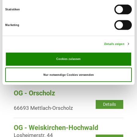
Details
54311 Trierweiler-Sirzenich
Statistiken
OG - Thiergarten
Marketing
Details
54426 Thiergarten
Details zeigen
OG - Trier-Porta e.V., Sitz Trier
Cookies zulassen
Kolonnenweg
Details
54296 Trier
Nur notwendige Cookies verwenden
OG - Orscholz
Details
66693 Mettlach-Orscholz
OG - Weiskirchen-Hochwald
Losheimerstr. 44