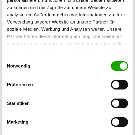
personalisieren, Funktionen für soziale Medien anbieten
zu können und die Zugriffe auf unsere Website zu
OG - Eichwalde
analysieren. Außerdem geben wir Informationen zu Ihrer
Verwendung unserer Website an unsere Partner für
Hirtenfließ
Details
soziale Medien, Werbung und Analysen weiter. Unsere
12527 Berlin
Partner führen diese Informationen möglicherweise mit
weiteren Daten zusammen, die Sie ihnen bereitgestellt
OG - Spreenhagen
haben oder die sie im Rahmen Ihrer Nutzung der Dienste
Fürstenwalderstr. 6 b
gesammelt haben. Sie geben Einwilligung zu unseren
Einwilligungsauswahl
Details
15528 Spreenhagen
Cookies, wenn Sie unsere Webseite weiterhin nutzen.
Notwendig
OG - Neuenhagen
Präferenzen
Jahnstr.
Details
15366 Neuenhagen
Statistiken
OG - Paulshof
Marketing
Lichtenauer Weg 5
Details
15345 Rehfelde