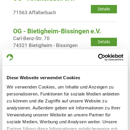
Details
71563 Affalterbach
OG - Bietigheim-Bissingen e.V.
Carl-Benz-Str. 70
Details
74321 Bietigheim - Bissingen
OG - Fellbach
Im Erbach
Details
70734 Fellbach
Diese Webseite verwendet Cookies
Wir verwenden Cookies, um Inhalte und Anzeigen zu
personalisieren, Funktionen für soziale Medien anbieten
OG - Heilbronn/Württ. e.V.
zu können und die Zugriffe auf unsere Website zu
Brackenheimer Str. 18
Details
analysieren. Außerdem geben wir Informationen zu Ihrer
74080 Heilbronn
Verwendung unserer Website an unsere Partner für
soziale Medien, Werbung und Analysen weiter. Unsere
OG - Ludwigsburg-Oßweil
Partner führen diese Informationen möglicherweise mit