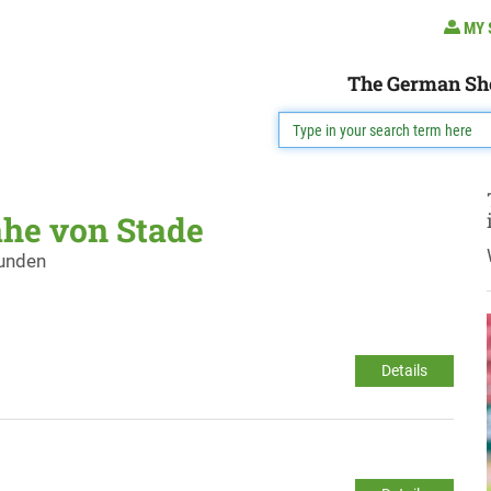
MY 
The German Sh
ähe von Stade
funden
Details