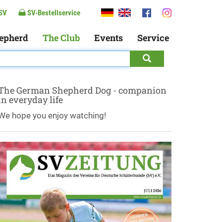
SV
SV-Bestellservice
epherd
The Club
Events
Service
The German Shepherd Dog - companion
in everyday life
We hope you enjoy watching!