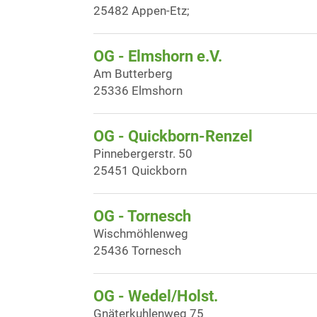
25482 Appen-Etz;
OG - Elmshorn e.V.
Am Butterberg
25336 Elmshorn
OG - Quickborn-Renzel
Pinnebergerstr. 50
25451 Quickborn
OG - Tornesch
Wischmöhlenweg
25436 Tornesch
OG - Wedel/Holst.
Gnäterkuhlenweg 75