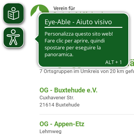
Ortsgruppen in der N
7 Ortsgruppen im Umkreis von 20 km ge
OG - Buxtehude e.V.
Cuxhavener Str.
21614 Buxtehude
OG - Appen-Etz
Lehmweg