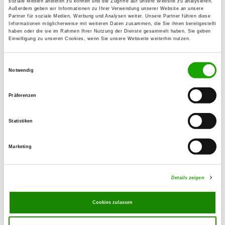
soziale Medien anbieten zu können und die Zugriffe auf unsere Website zu analysieren.
Außerdem geben wir Informationen zu Ihrer Verwendung unserer Website an unsere
Partner für soziale Medien, Werbung und Analysen weiter. Unsere Partner führen diese
OG - Piesport e.V.
Informationen möglicherweise mit weiteren Daten zusammen, die Sie ihnen bereitgestellt
haben oder die sie im Rahmen Ihrer Nutzung der Dienste gesammelt haben. Sie geben
Auf Zimmert
Einwilligung zu unseren Cookies, wenn Sie unsere Webseite weiterhin nutzen.
Details
54498 Piesport
Einwilligungsauswahl
Notwendig
OG - Sirzenich
Kalkstraße
Präferenzen
Details
54311 Trierweiler-Sirzenich
Statistiken
OG - Trier-Porta e.V., Sitz Trier
Marketing
Kolonnenweg
Details
54296 Trier
Details zeigen
OG - Wittlich Bez. Trier
Cookies zulassen
Altricher Weg
Details
54516 Wittlich