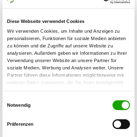
OG - Ebersdorf e.V.
Diese Webseite verwendet Cookies
Nähe Fußballplatz und
Details
Naherholungsgebiet
Wir verwenden Cookies, um Inhalte und Anzeigen zu
96237 Ebersdorf
personalisieren, Funktionen für soziale Medien anbieten
zu können und die Zugriffe auf unsere Website zu
analysieren. Außerdem geben wir Informationen zu Ihrer
OG - Ermershausen
Verwendung unserer Website an unsere Partner für
Sportplatzweg
soziale Medien, Werbung und Analysen weiter. Unsere
Details
96126 Ermershausen
Partner führen diese Informationen möglicherweise mit
weiteren Daten zusammen, die Sie ihnen bereitgestellt
haben oder die sie im Rahmen Ihrer Nutzung der Dienste
OG - Heubach
gesammelt haben. Sie geben Einwilligung zu unseren
Reutersbrunner Weg
Einwilligungsauswahl
Details
Cookies, wenn Sie unsere Webseite weiterhin nutzen.
Notwendig
96106 Ebern-Sandhof
Präferenzen
OG - Untersiemau-Weißenbrunn e.V.
Seewiesenstr. 15