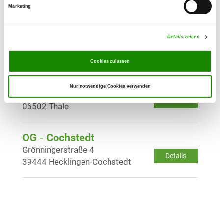
Marketing
OG - Barleben
Burgenser Str.
Details zeigen
Details
39179 Barleben
Cookies zulassen
OG - Thale e.V.
Nur notwendige Cookies verwenden
Neinstedter Straße 23
Details
06502 Thale
OG - Cochstedt
Grönningerstraße 4
Details
39444 Hecklingen-Cochstedt