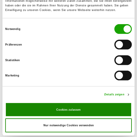
Informationen möglicherweise mit weiteren Daten zusammen, die Sie ihnen bereitgestellt
86807 Buchloe
haben oder die sie im Rahmen Ihrer Nutzung der Dienste gesammelt haben. Sie geben
Einwilligung zu unseren Cookies, wenn Sie unsere Webseite weiterhin nutzen.
OG - Königsbrunn e.V.
Einwilligungsauswahl
Lechfeldgraben 1
Notwendig
Details
86343 Königsbrunn
Präferenzen
OG - Kaufering e.V.
Statistiken
Am Texet 1
Details
86916 Kaufering
Marketing
OG - Mering e.V.
Details zeigen
Hermann-Löns-Straße
Details
86415 Mering
Cookies zulassen
Nur notwendige Cookies verwenden