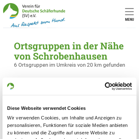
MENU
Ortsgruppen in der Nähe
von Schrobenhausen
6 Ortsgruppen im Umkreis von 20 km gefunden
OG - Aichach/Obb.
Augsburgerstraße
Details
86551 Aichach-Ecknach
Diese Webseite verwendet Cookies
Wir verwenden Cookies, um Inhalte und Anzeigen zu
OG - Karlshuld
personalisieren, Funktionen für soziale Medien anbieten
Fischerweg 30
Details
zu können und die Zugriffe auf unsere Website zu
86668 Karlshuld