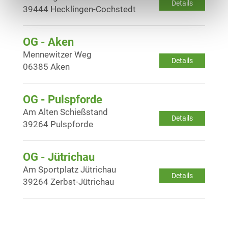
Details
39444 Hecklingen-Cochstedt
OG - Aken
Mennewitzer Weg
Details
06385 Aken
OG - Pulspforde
Am Alten Schießstand
Details
39264 Pulspforde
OG - Jütrichau
Am Sportplatz Jütrichau
Details
39264 Zerbst-Jütrichau