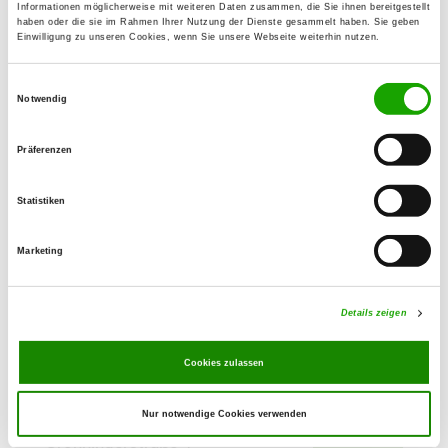
Details
Informationen möglicherweise mit weiteren Daten zusammen, die Sie ihnen bereitgestellt
39179 Barleben
haben oder die sie im Rahmen Ihrer Nutzung der Dienste gesammelt haben. Sie geben
Einwilligung zu unseren Cookies, wenn Sie unsere Webseite weiterhin nutzen.
OG - Bernburg e.V.
Einwilligungsauswahl
Teichweg 6
Notwendig
Details
06406 Bernburg
Präferenzen
OG - Gnadau
Statistiken
Barbyerstr. 3
Details
39249 Gnadau
Marketing
OG - Zerbst
Details zeigen
Biaserstr. 64
Details
39261 Zerbst
Cookies zulassen
OG - Cochstedt
Nur notwendige Cookies verwenden
Grönningerstraße 4