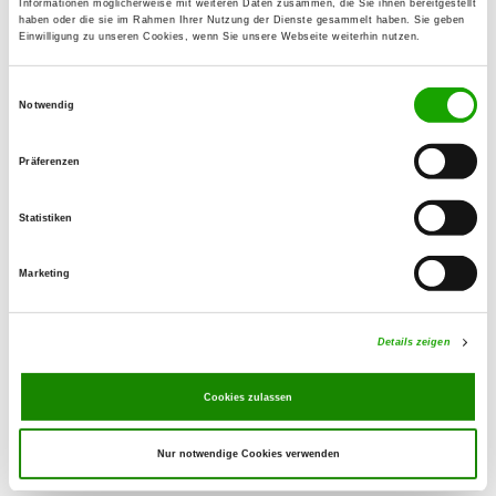
Informationen möglicherweise mit weiteren Daten zusammen, die Sie ihnen bereitgestellt
haben oder die sie im Rahmen Ihrer Nutzung der Dienste gesammelt haben. Sie geben
Einwilligung zu unseren Cookies, wenn Sie unsere Webseite weiterhin nutzen.
OG - Kiel-Vieburg
Meimersdorfer Moor 30
Einwilligungsauswahl
Details
24145 Kiel
Notwendig
Präferenzen
OG - Preetz e.V.
Postfelder Weg
Statistiken
Details
24211 Preetz
Marketing
OG - HSV - Selent
Details zeigen
Details
24238 Martensrade-Wittenberger
Passau
Cookies zulassen
Nur notwendige Cookies verwenden