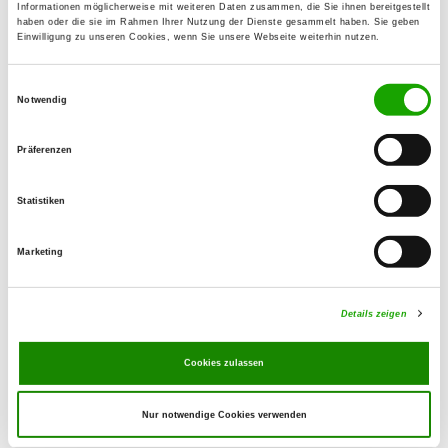
Details
Informationen möglicherweise mit weiteren Daten zusammen, die Sie ihnen bereitgestellt
07318 Saalfeld
haben oder die sie im Rahmen Ihrer Nutzung der Dienste gesammelt haben. Sie geben
Einwilligung zu unseren Cookies, wenn Sie unsere Webseite weiterhin nutzen.
OG - Königsee/Thür.
Einwilligungsauswahl
Notwendig
Dr. Dinkler Allee 11 C
Details
07426 Königsee
Präferenzen
OG - Pößneck e.V.
Statistiken
Am Waldhaus
Details
07387 Krölpa - Zella
Marketing
OG - Birkigt
Details zeigen
Vor der Heide
Details
07333 Unterwellenborn-Birkigt
Cookies zulassen
Nur notwendige Cookies verwenden