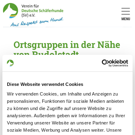
MENU
Ortsgruppen in der Nähe
von Rudolstadt
5 Ortsgruppen im Umkreis von 20 km gefunden
OG - Ranis
Diese Webseite verwendet Cookies
Pößnecker Straße
Details
Wir verwenden Cookies, um Inhalte und Anzeigen zu
07389 Ranis-Ludwigshof
personalisieren, Funktionen für soziale Medien anbieten
zu können und die Zugriffe auf unsere Website zu
OG - Saalfeld e.V.
analysieren. Außerdem geben wir Informationen zu Ihrer
Verwendung unserer Website an unsere Partner für
Am Weidig
Details
soziale Medien, Werbung und Analysen weiter. Unsere
07318 Saalfeld