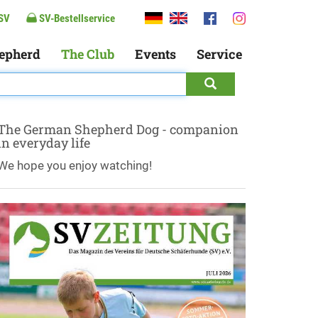
SV
SV-Bestellservice
epherd
The Club
Events
Service
The German Shepherd Dog - companion
in everyday life
We hope you enjoy watching!