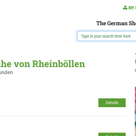
MY 
The German Sh
ähe von Rheinböllen
funden
Details