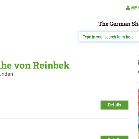
MY 
The German Sh
ähe von Reinbek
funden
Details