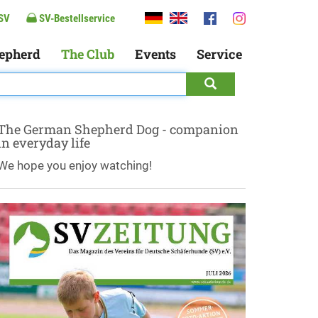
SV
SV-Bestellservice
epherd
The Club
Events
Service
The German Shepherd Dog - companion
in everyday life
We hope you enjoy watching!