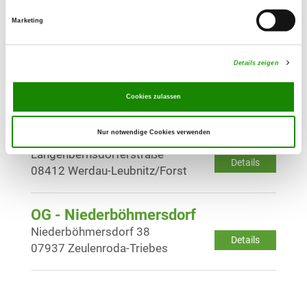
Details
08066 Zwickau
Marketing
OG - Planitz und Umgebung
Details zeigen
Höhenweg 2
Details
08064 Zwickau
Cookies zulassen
Nur notwendige Cookies verwenden
OG - Leubnitz und Umgebung e.V.
Langenbernsdorferstraße
Details
08412 Werdau-Leubnitz/Forst
OG - Niederböhmersdorf
Niederböhmersdorf 38
Details
07937 Zeulenroda-Triebes