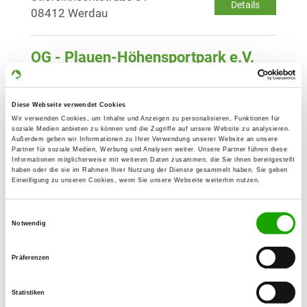
Details
08412 Werdau
OG - Plauen-Höhensportpark e.V.
Am Galgenberg
Details
08527 Plauen
Diese Webseite verwendet Cookies
Wir verwenden Cookies, um Inhalte und Anzeigen zu personalisieren, Funktionen für
soziale Medien anbieten zu können und die Zugriffe auf unsere Website zu analysieren.
OG - Reichenbach/Vogtland e.V.
Außerdem geben wir Informationen zu Ihrer Verwendung unserer Website an unsere
Am Karlsturm 3
Partner für soziale Medien, Werbung und Analysen weiter. Unsere Partner führen diese
Details
Informationen möglicherweise mit weiteren Daten zusammen, die Sie ihnen bereitgestellt
08468 Reichenbach
haben oder die sie im Rahmen Ihrer Nutzung der Dienste gesammelt haben. Sie geben
Einwilligung zu unseren Cookies, wenn Sie unsere Webseite weiterhin nutzen.
OG - Plauen-Echo e.V.
Einwilligungsauswahl
Notwendig
Pausaer Str. 173
Details
08525 Plauen
Präferenzen
OG - Zwickau-Mitte
Statistiken
Lerchenweg 63