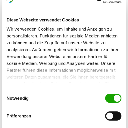
OG - Gaschwitz
Diese Webseite verwendet Cookies
Details
04416 Markkleeberg/Gaschwitz
Wir verwenden Cookies, um Inhalte und Anzeigen zu
personalisieren, Funktionen für soziale Medien anbieten
zu können und die Zugriffe auf unsere Website zu
OG - Borna
analysieren. Außerdem geben wir Informationen zu Ihrer
Witznitzer Str. 115
Verwendung unserer Website an unsere Partner für
Details
04552 Borna
soziale Medien, Werbung und Analysen weiter. Unsere
Partner führen diese Informationen möglicherweise mit
weiteren Daten zusammen, die Sie ihnen bereitgestellt
OG - Rötha
haben oder die sie im Rahmen Ihrer Nutzung der Dienste
Str. des Aufbaus
Details
gesammelt haben. Sie geben Einwilligung zu unseren
04571 Rötha
Einwilligungsauswahl
Cookies, wenn Sie unsere Webseite weiterhin nutzen.
Notwendig
OG - Meuselwitz e.V.
Präferenzen
Rudolf-Breitscheid-Straße 35
Details
04610 Meuselwitz