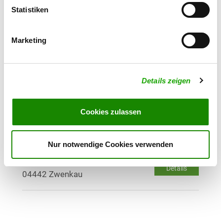
Statistiken
OG - Wintersdorf e.V.
Gormaerstr. 3
Marketing
Details
04610 Meuselwitz
Details zeigen
OG - Greifenhain - Am
Hochzeitspalast-
Frauendorferstr. 65
Cookies zulassen
Details
04654 Frohburg-Greifenhain
Nur notwendige Cookies verwenden
OG - Zwenkau
Eythräer Weg
Details
04442 Zwenkau