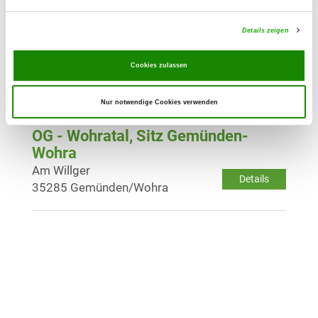
Details zeigen
OG - Stadtallendorf Krs. Marburg
e.V.
Cookies zulassen
Langensteiner Str.
Details
35260 Stadtallendorf
Nur notwendige Cookies verwenden
OG - Wohratal, Sitz Gemünden-
Wohra
Am Willger
Details
35285 Gemünden/Wohra