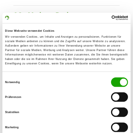
OG - Marburg-Ronhausen
Bortshäuser Str.
Details
35043 Marburg
Diese Webseite verwendet Cookies
Wir verwenden Cookies, um Inhalte und Anzeigen zu personalisieren, Funktionen für
soziale Medien anbieten zu können und die Zugriffe auf unsere Website zu analysieren.
Außerdem geben wir Informationen zu Ihrer Verwendung unserer Website an unsere
OG - Marburg/Lahn
Partner für soziale Medien, Werbung und Analysen weiter. Unsere Partner führen diese
Gemarkung Wehrda
Informationen möglicherweise mit weiteren Daten zusammen, die Sie ihnen bereitgestellt
Details
haben oder die sie im Rahmen Ihrer Nutzung der Dienste gesammelt haben. Sie geben
35041 Marburg
Einwilligung zu unseren Cookies, wenn Sie unsere Webseite weiterhin nutzen.
Einwilligungsauswahl
OG - Neustadt
Notwendig
Gleimenhainer Straße
Details
35279 Neustadt
Präferenzen
Statistiken
OG - Schwalmstadt-Treysa
Leistweg 92
Details
Marketing
34613 Schwalmstadt-Treysa