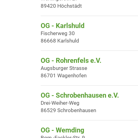
89420 Höchstädt
OG - Karlshuld
Fischerweg 30
86668 Karlshuld
OG - Rohrenfels e.V.
Augsburger Strasse
86701 Wagenhofen
OG - Schrobenhausen e.V.
Drei-Weiher-Weg
86529 Schrobenhausen
OG - Wemding
Bgm.-Fackler-Str. 9