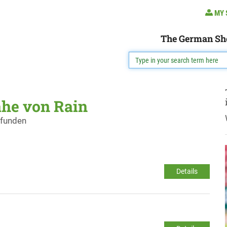
MY 
The German Sh
ähe von Rain
efunden
Details