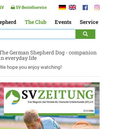
SV
SV-Bestellservice
epherd
The Club
Events
Service
The German Shepherd Dog - companion
in everyday life
We hope you enjoy watching!