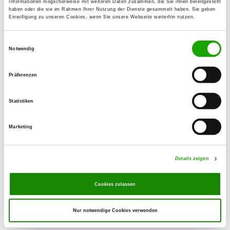
Informationen möglicherweise mit weiteren Daten zusammen, die Sie ihnen bereitgestellt
haben oder die sie im Rahmen Ihrer Nutzung der Dienste gesammelt haben. Sie geben
Einwilligung zu unseren Cookies, wenn Sie unsere Webseite weiterhin nutzen.
OG - Hundesportverein Radeberg
e.V.
Einwilligungsauswahl
Kleinwollmsdorfer Str.
Notwendig
Details
01454 Radeberg
Präferenzen
OG - Stolpen
Statistiken
Alter Sportplatz
Details
01833 Stolpen
Marketing
OG - Großharthau
Details zeigen
Am Volksplatz 8
Details
01909 Großharthau
Cookies zulassen
Nur notwendige Cookies verwenden