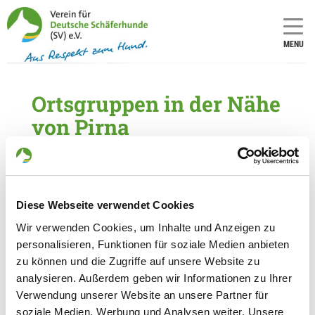
MENU
Ortsgruppen in der Nähe
von Pirna
5 Ortsgruppen im Umkreis von 20 km gefunden
OG - Bärenstein e.V.
Diese Webseite verwendet Cookies
Müglitztalstraße
Details
01773 Bärenstein
Wir verwenden Cookies, um Inhalte und Anzeigen zu
personalisieren, Funktionen für soziale Medien anbieten
zu können und die Zugriffe auf unsere Website zu
OG - Heidenau e.V.
analysieren. Außerdem geben wir Informationen zu Ihrer
Elbstr. 11
Verwendung unserer Website an unsere Partner für
Details
01809 Heidenau
soziale Medien, Werbung und Analysen weiter. Unsere