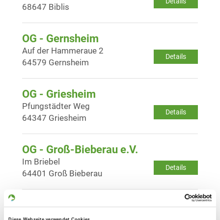
Details
68647 Biblis
OG - Gernsheim
Auf der Hammeraue 2
Details
64579 Gernsheim
OG - Griesheim
Pfungstädter Weg
Details
64347 Griesheim
OG - Groß-Bieberau e.V.
Im Briebel
Details
64401 Groß Bieberau
OG - Groß-Gerau e.V.
Am Woogsdamm Weg 4
Diese Webseite verwendet Cookies