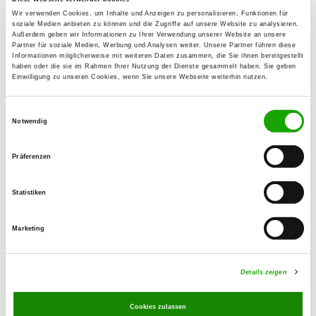
Details
64521 Groß-Gerau
Wir verwenden Cookies, um Inhalte und Anzeigen zu personalisieren, Funktionen für
soziale Medien anbieten zu können und die Zugriffe auf unsere Website zu analysieren.
Außerdem geben wir Informationen zu Ihrer Verwendung unserer Website an unsere
Partner für soziale Medien, Werbung und Analysen weiter. Unsere Partner führen diese
OG - Groß-Zimmern-Mitte e.V.
Informationen möglicherweise mit weiteren Daten zusammen, die Sie ihnen bereitgestellt
haben oder die sie im Rahmen Ihrer Nutzung der Dienste gesammelt haben. Sie geben
Klein-Zimmerner Str. 60
Einwilligung zu unseren Cookies, wenn Sie unsere Webseite weiterhin nutzen.
Details
64846 Gross-Zimmern
Einwilligungsauswahl
Notwendig
OG - Hofheim/Ried e.V.
Ausserhalb 70
Präferenzen
Details
68623 Lampertheim-Hofheim
Statistiken
OG - Mörfelden e.V.
Marketing
Am Alten Gerauer Weg 19
Details
64546 Mörfelden-Walldorf
Details zeigen
OG - Ober-Beerbach 1978 e.V.
Cookies zulassen
Außerhalb 16