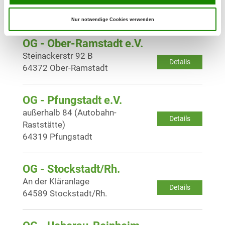
Details
64342 Seeheim-Jugenheim
Nur notwendige Cookies verwenden
OG - Ober-Ramstadt e.V.
Steinackerstr 92 B
Details
64372 Ober-Ramstadt
OG - Pfungstadt e.V.
außerhalb 84 (Autobahn-
Details
Raststätte)
64319 Pfungstadt
OG - Stockstadt/Rh.
An der Kläranlage
Details
64589 Stockstadt/Rh.