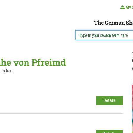
MY 
The German Sh
ähe von Pfreimd
funden
Details