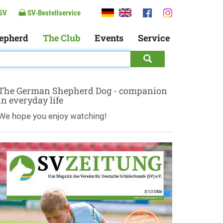
SV
SV-Bestellservice
epherd
The Club
Events
Service
The German Shepherd Dog - companion
in everyday life
We hope you enjoy watching!