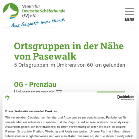
MENU
Ortsgruppen in der Nähe
von Pasewalk
5 Ortsgruppen im Umkreis von 60 km gefunden
OG - Prenzlau
Uckerpromenade 77
Details
17291 Prenzlau
Diese Webseite verwendet Cookies
OG - Neubrandenburg
Wir verwenden Cookies, um Inhalte und Anzeigen zu personalisieren, Funktionen für
soziale Medien anbieten zu können und die Zugriffe auf unsere Website zu analysieren.
Baumwallsweg 5
Außerdem geben wir Informationen zu Ihrer Verwendung unserer Website an unsere
Details
Partner für soziale Medien, Werbung und Analysen weiter. Unsere Partner führen diese
17034 Neubrandenburg
Informationen möglicherweise mit weiteren Daten zusammen, die Sie ihnen bereitgestellt