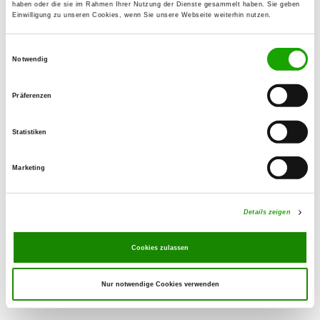
haben oder die sie im Rahmen Ihrer Nutzung der Dienste gesammelt haben. Sie geben
Einwilligung zu unseren Cookies, wenn Sie unsere Webseite weiterhin nutzen.
OG - Pasewalk e.V.
Einwilligungsauswahl
Am Tannenweg
Notwendig
Details
17309 Pasewalk
Präferenzen
OG - Angermünde
Birkenallee 16a
Statistiken
Details
16278 Angermünde
Marketing
OG - Ueckermünde
Alte Panzerstr. 2
Details zeigen
Details
17358 Torgelow
Cookies zulassen
Nur notwendige Cookies verwenden