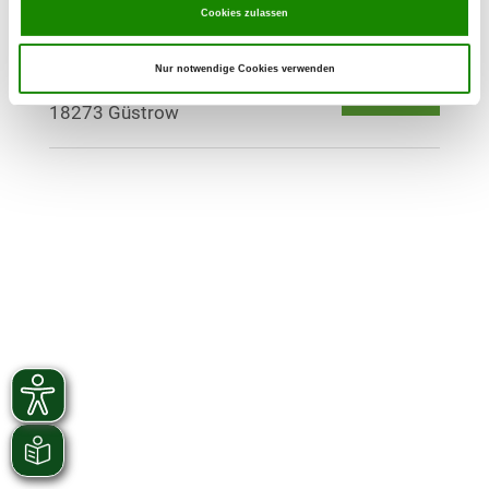
Cookies zulassen
OG - Güstrow-Borwinseck
Nur notwendige Cookies verwenden
Details
18273 Güstrow