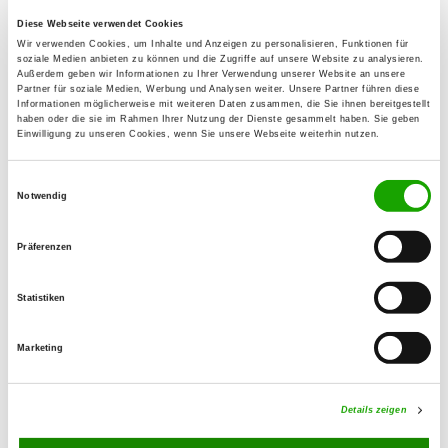
Diese Webseite verwendet Cookies
OG - Perleberg e.V.
Wir verwenden Cookies, um Inhalte und Anzeigen zu personalisieren, Funktionen für
soziale Medien anbieten zu können und die Zugriffe auf unsere Website zu analysieren.
Am Perlhof
Außerdem geben wir Informationen zu Ihrer Verwendung unserer Website an unsere
Details
Partner für soziale Medien, Werbung und Analysen weiter. Unsere Partner führen diese
19348 Perleberg
Informationen möglicherweise mit weiteren Daten zusammen, die Sie ihnen bereitgestellt
haben oder die sie im Rahmen Ihrer Nutzung der Dienste gesammelt haben. Sie geben
Einwilligung zu unseren Cookies, wenn Sie unsere Webseite weiterhin nutzen.
OG - Neukloster
Einwilligungsauswahl
Bützower Straße 28
Notwendig
Details
23992 Neukloster
Präferenzen
OG - Lübz
Statistiken
Details
19386 Lübz
Marketing
OG - Slate
Am Wasserwerk
Details zeigen
Details
19370 Slate