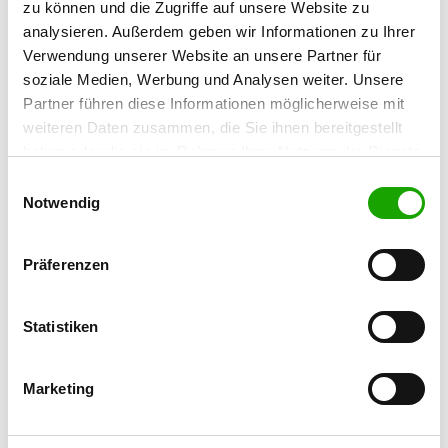
zu können und die Zugriffe auf unsere Website zu
Ketzberg 110
Details
analysieren. Außerdem geben wir Informationen zu Ihrer
42929 Wermelskirchen-
Verwendung unserer Website an unsere Partner für
Dabringhausen
soziale Medien, Werbung und Analysen weiter. Unsere
Partner führen diese Informationen möglicherweise mit
OG - Wiehl e.V.
weiteren Daten zusammen, die Sie ihnen bereitgestellt
Rotdornstr.
haben oder die sie im Rahmen Ihrer Nutzung der Dienste
Details
51674 Wiehl
gesammelt haben. Sie geben Einwilligung zu unseren
Einwilligungsauswahl
Cookies, wenn Sie unsere Webseite weiterhin nutzen.
Notwendig
OG - Köln-Brück
Broich Straße
Präferenzen
Details
51103 Köln
Statistiken
OG - Köln-Dellbrück/Ostheim
Mielenforster Kirchweg
Marketing
Details
51109 Köln-Merheim