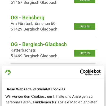
51467 Bergisch Gladbach
OG - Bensberg
Am Fürstenbrünnchen 60
Details
51429 Bergisch Gladbach
OG - Bergisch-Gladbach
Katterbachstr.
Details
51469 Bergisch Gladbach
OG - Burscheid/Rhld.
Eifgenhöhenweg
Details
51399 Burscheid-Bellinghausen
Diese Webseite verwendet Cookies
Wir verwenden Cookies, um Inhalte und Anzeigen zu
OG - Dabringhausen-
personalisieren, Funktionen für soziale Medien anbieten
Forthausen/Rhld.