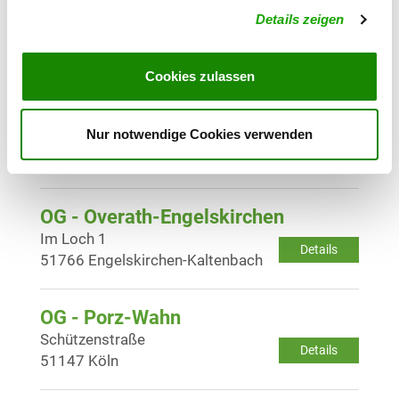
OG - Köln-Holweide
Details zeigen
Thuleweg
Details
51063 Köln-Holweide
Cookies zulassen
OG - Loope von 1973 e.V.
Nur notwendige Cookies verwenden
An der Hängebrücke
Details
51766 Engelskirchen-Ehreshoven
OG - Overath-Engelskirchen
Im Loch 1
Details
51766 Engelskirchen-Kaltenbach
OG - Porz-Wahn
Schützenstraße
Details
51147 Köln