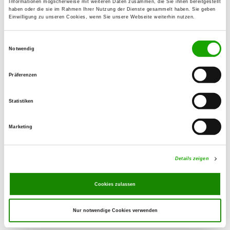
Informationen möglicherweise mit weiteren Daten zusammen, die Sie ihnen bereitgestellt
haben oder die sie im Rahmen Ihrer Nutzung der Dienste gesammelt haben. Sie geben
Einwilligung zu unseren Cookies, wenn Sie unsere Webseite weiterhin nutzen.
OG - Neugersdorf e.V.
Ringstrasse 4
Einwilligungsauswahl
Details
02727 Neugersdorf
Notwendig
Präferenzen
OG - Hohwald-Berthelsdorf
Am Fuchsberg
Statistiken
Details
01844 Neustadt OT Berthelsdorf
Marketing
OG - HSV Reichenbach/Oberlausitz
e.V.
Details zeigen
Nieskyer Str. 31
Details
02894 Reichenbach
Cookies zulassen
Nur notwendige Cookies verwenden