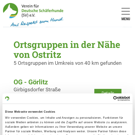
MENU
Ortsgruppen in der Nähe
von Ostritz
5 Ortsgruppen im Umkreis von 40 km gefunden
OG - Görlitz
Girbigsdorfer Straße
Details
02826 Görlitz
Diese Webseite verwendet Cookies
OG - Niesky/See e.V.
Wir verwenden Cookies, um Inhalte und Anzeigen zu personalisieren, Funktionen für
Petershainerstr
soziale Medien anbieten zu können und die Zugriffe auf unsere Website zu analysieren.
Details
Außerdem geben wir Informationen zu Ihrer Verwendung unserer Website an unsere
02906 Niesky-See
Partner für soziale Medien, Werbung und Analysen weiter. Unsere Partner führen diese